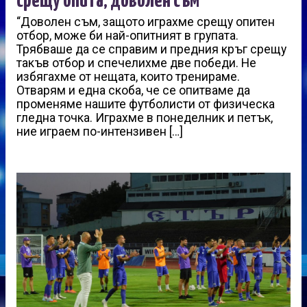
срещу опита, доволен съм“
“Доволен съм, защото играхме срещу опитен
отбор, може би най-опитният в групата.
Трябваше да се справим и предния кръг срещу
такъв отбор и спечелихме две победи. Не
избягахме от нещата, които тренираме.
Отварям и една скоба, че се опитваме да
променяме нашите футболисти от физическа
гледна точка. Играхме в понеделник и петък,
ние играем по-интензивен […]