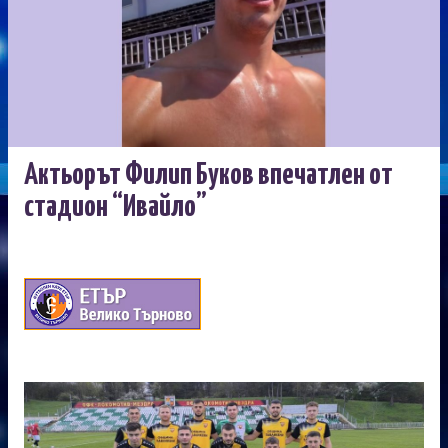
Актьорът Филип Буков впечатлен от
стадион “Ивайло”