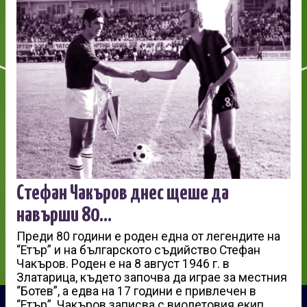
Стефан Чакъров днес щеше да
навърши 80…
Преди 80 години е роден една от легендите на
“Етър” и на българското съдийство Стефан
Чакъров. Роден е на 8 август 1946 г. в
Златарица, където започва да играе за местния
“Ботев”, а едва на 17 години е привлечен в
“Етър”. Чакъров записва с виолетовия екип