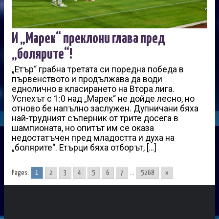
И „Марек“ преклони глава пред
„болярите“!
„Етър“ грабна третата си поредна победа в
първенството и продължава да води
еднолично в класирането на Втора лига.
Успехът с 1:0 над „Марек“ не дойде лесно, но
отново бе напълно заслужен. Дупничани бяха
най-трудният съперник от трите досега в
шампионата, но опитът им се оказа
недостатъчен пред младостта и духа на
„болярите“. Етърци бяха отборът, […]
Pages:
1
2
3
4
5
6
7
...
5268
»