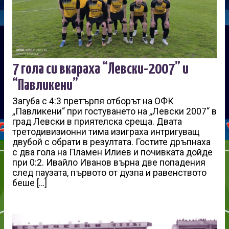
7 гола си вкараха “Левски-2007” и
“Павликени”
Загуба с 4:3 претърпя отборът на ОФК
„Павликени“ при гостуването на „Левски 2007“ в
град Левски в приятелска среща. Двата
третодивизионни тима изиграха интригуващ
двубой с обрати в резултата. Гостите дръпнаха
с два гола на Пламен Илиев и почивката дойде
при 0:2. Ивайло Иванов върна две попадения
след паузата, първото от дузпа и равенството
беше […]