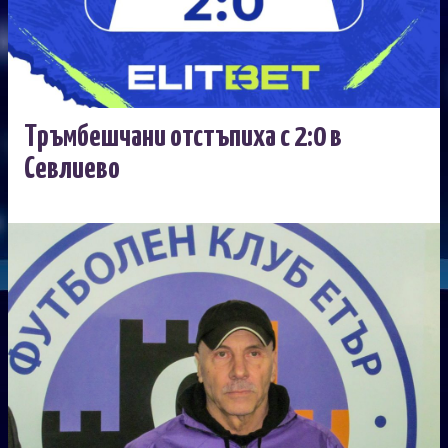
Тръмбешчани отстъпиха с 2:0 в
Севлиево