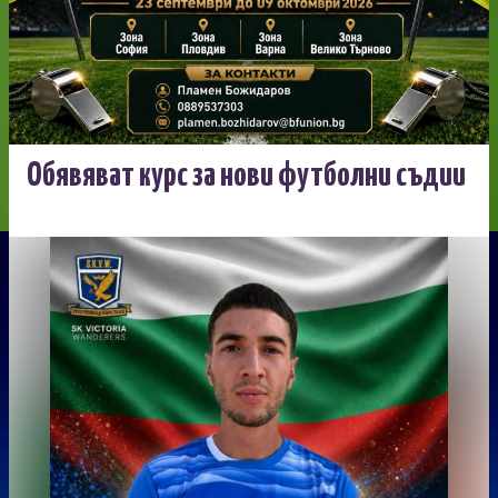
Обявяват курс за нови футболни съдии