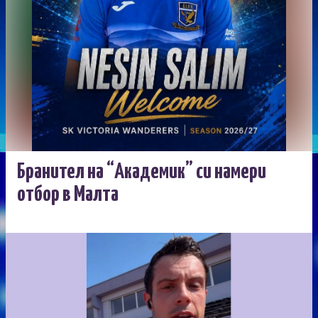
Бранител на “Академик” си намери
отбор в Малта